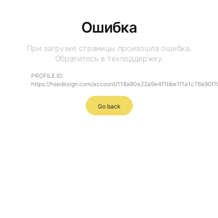
Ошибка
При загрузке страницы произошла ошибка.
Обратитесь в техподдержку.
PROFILE ID:
https://hsedesign.com/account/118a80e22a9e4f1bbe1f1a1c76a90f7
Go back