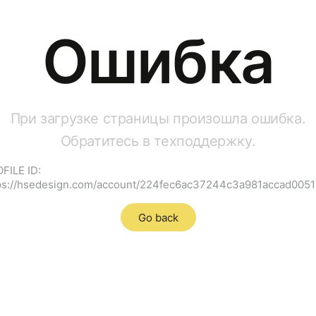
Ошибка
При загрузке страницы произошла ошибка.
Обратитесь в техподдержку.
FILE ID:
ps://hsedesign.com/account/224fec6ac37244c3a981accad005
Go back