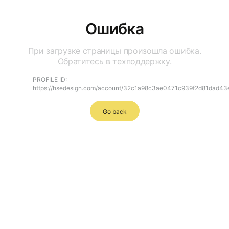
Ошибка
При загрузке страницы произошла ошибка.
Обратитесь в техподдержку.
PROFILE ID:
https://hsedesign.com/account/32c1a98c3ae0471c939f2d81dad43
Go back