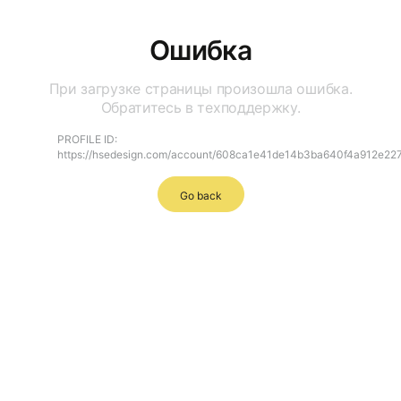
Ошибка
При загрузке страницы произошла ошибка.
Обратитесь в техподдержку.
PROFILE ID:
https://hsedesign.com/account/608ca1e41de14b3ba640f4a912e22
Go back