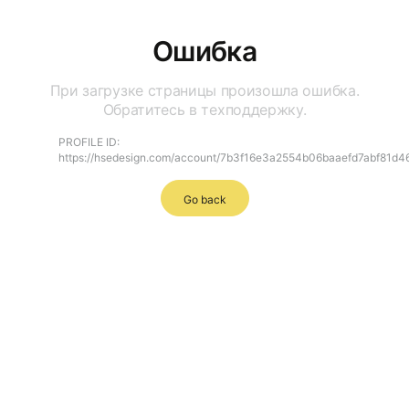
Ошибка
При загрузке страницы произошла ошибка.
Обратитесь в техподдержку.
PROFILE ID:
https://hsedesign.com/account/7b3f16e3a2554b06baaefd7abf81d4
Go back