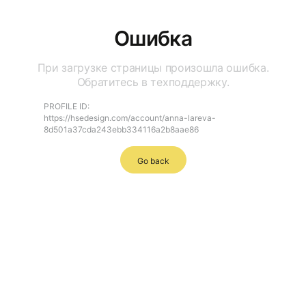
Ошибка
При загрузке страницы произошла ошибка.
Обратитесь в техподдержку.
PROFILE ID:
https://hsedesign.com/account/anna-lareva-
8d501a37cda243ebb334116a2b8aae86
Go back