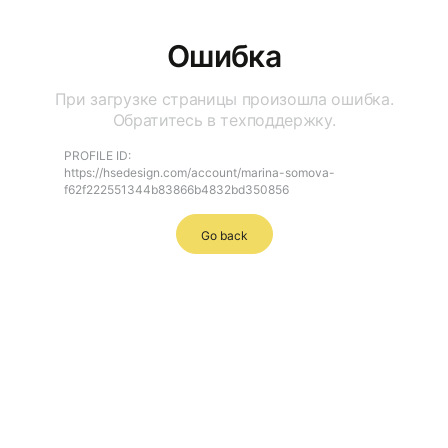
Ошибка
При загрузке страницы произошла ошибка.
Обратитесь в техподдержку.
PROFILE ID:
https://hsedesign.com/account/marina-somova-
f62f222551344b83866b4832bd350856
Go back