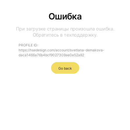
Ошибка
При загрузке страницы произошла ошибка.
Обратитесь в техподдержку.
PROFILE ID:
https://hsedesign.com/account/svetlana-demakova-
daca1466a76b4bcf9027309ae0e52a92
Go back