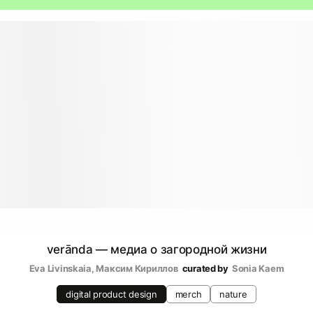
verānda — медиа о загородной жизни
Eva Livinskaia
, 
Максим Кириллов
curated by
Sonia Kaem
digital product design
merch
nature