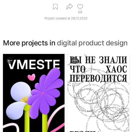
56
Project created at
28.12.2023
More projects in
digital product design