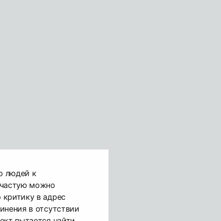
ю людей к
ачастую можно
 критику в адрес
инения в отсутствии
ект пытается найти