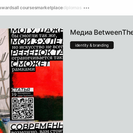
awards
all courses
marketplace
diplomas
Медиа BetweenThe
identity & branding