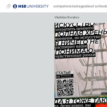
competencies
tags
about school
Vladislav Burakov