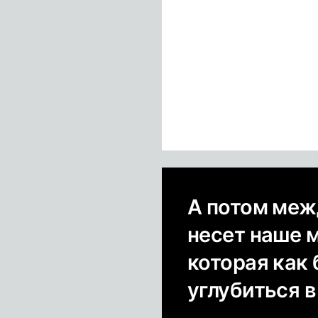
А потом меж
несет наше 
которая как
углубиться в