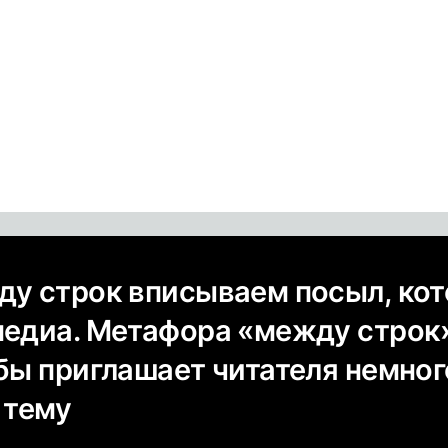
ду строк вписываем посыл, ко
медиа. Метафора «между строк
 бы приглашает читателя немног
 тему