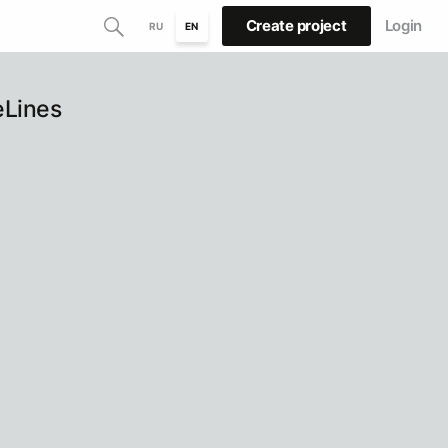
Create project
Login
RU
EN
Lines