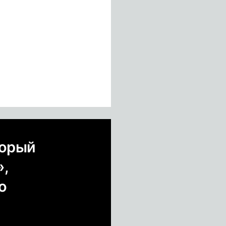
торый
»,
о