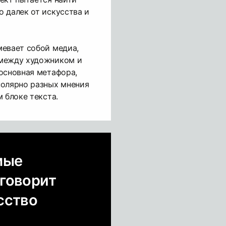
 далек от искусства и
мевает собой медиа,
 между художником и
основная метафора,
полярно разных мнения
 блоке текста.
мые
 говорит
сство