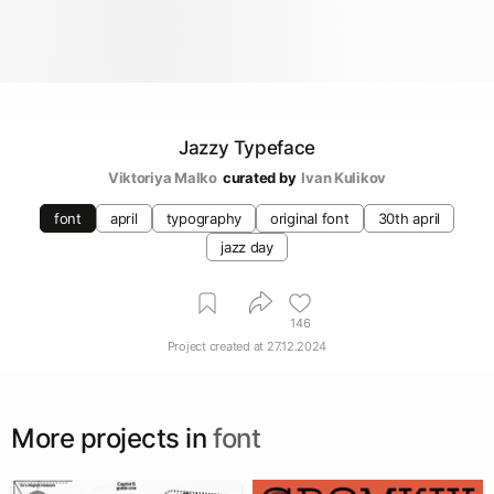
Jazzy Typeface
Viktoriya Malko
curated by
Ivan Kulikov
font
april
typography
original font
30th april
jazz day
146
Project created at
27.12.2024
More projects in
font