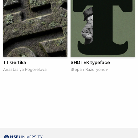
TT Gertika
SHOTEK typeface
Anastasiya Pogorelova
Stepan Razoryonov