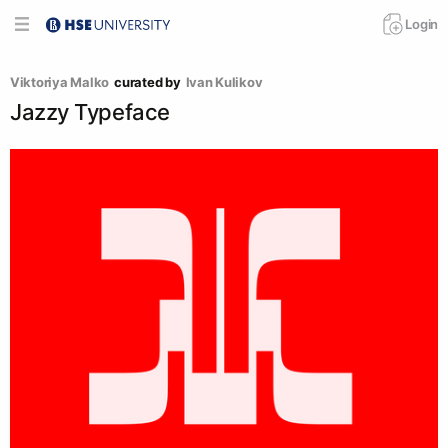
Login
Viktoriya Malko
curated by
Ivan Kulikov
Jazzy Typeface