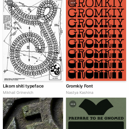
Likom shiti typeface
Gromkiy Font
Mikhail Grinevich
Nastya Kashina