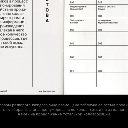
ервом развороте каждого зина размещена табличка со всеми прое
нтов-лаборантов. она пронумерована до конца, хоть и не заполнена
намёк на продолжение тотальной коллаборации