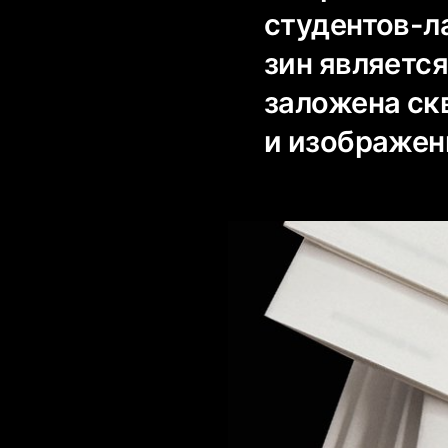
студентов-л
зин является
заложена ск
и изображен