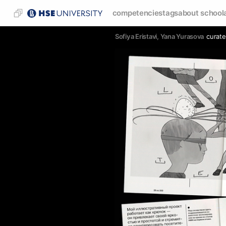
competencies
tags
about school
Sofiya Eristavi
, 
Yana Yurasova
curate