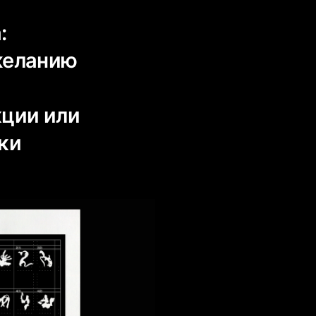
:
желанию
кции или
ки