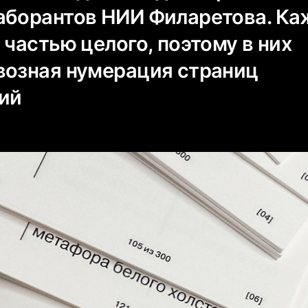
аборантов НИИ Филаретова. К
 частью целого, поэтому в них
возная нумерация страниц
ий