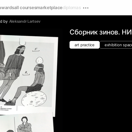
awards
all courses
marketplace
diplomas
d by
Аleksandr Lartsev
Сборник зинов. Н
art practice
exhibition spac