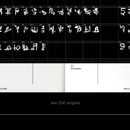
зин [04] enigma