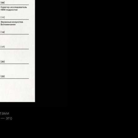
ктами
 — это