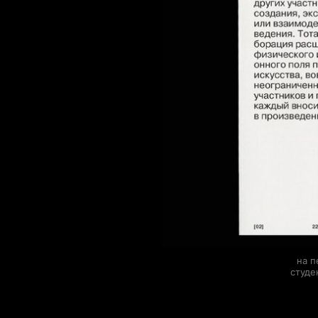
на п
студе