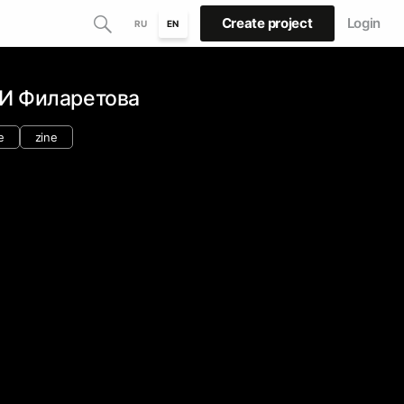
Create project
Login
RU
EN
ИИ Филаретова
e
zine