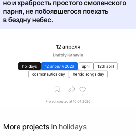
но и храбрость простого смоленского
парня, не побоявшегося поехать
в бездну небес.
12 апреля
Dmitriy Kanavin
holidays
12 апреля 2026
april
12th april
cosmonautics day
heroic songs day
1
Project created at
10.04.2026
More projects in
holidays