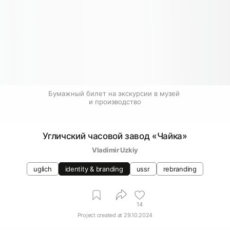
Бумажный билет на экскурсии в музей 
и производство
Угличский часовой завод «Чайка»
Vladimir Uzkiy
uglich
identity & branding
ussr
rebranding
14
Project created at
29.10.2024