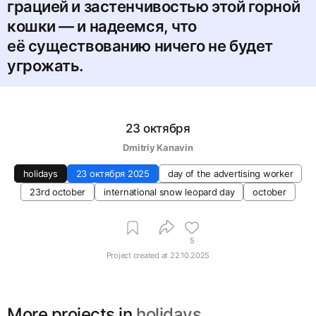
грацией и застенчивостью этой горной
кошки — и надеемся, что
её существованию ничего не будет
угрожать.
23 октября
Dmitriy Kanavin
holidays
23 октября 2025
day of the advertising worker
23rd october
international snow leopard day
october
5
Project created at
22.10.2025
More projects in
holidays