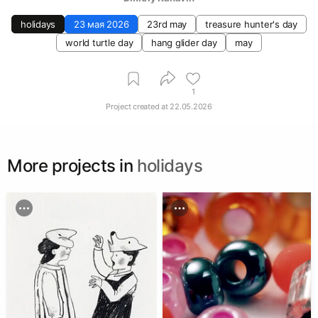
holidays
23 мая 2026
23rd may
treasure hunter's day
world turtle day
hang glider day
may
1
Project created at
22.05.2026
More projects in
holidays