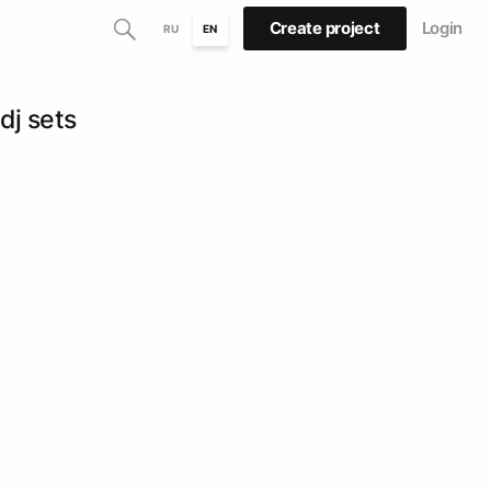
Create project
Login
RU
EN
dj sets