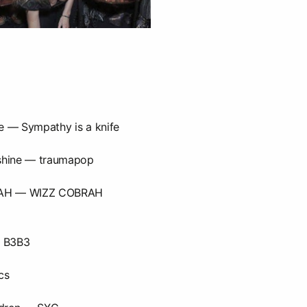
e — Sympathy is a knife
shine — traumapop
AH — WIZZ COBRAH
Y B3B3
cs