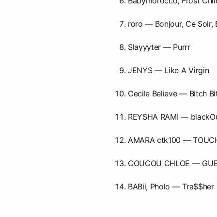
Babymorocco, Frost Chi
roro — Bonjour, Ce Soir, 
Slayyyter — Purrr
JENYS — Like A Virgin
Cecile Believe — Bitch B
REYSHA RAMI — blackO
AMARA ctk100 — TOUC
COUCOU CHLOE — GU
BABii, Pholo — Tra$$her