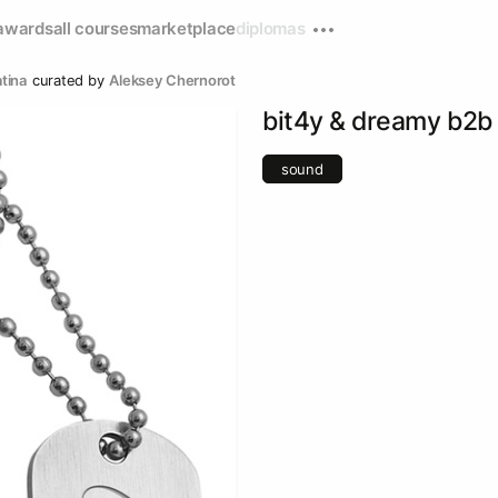
awards
all courses
marketplace
diplomas
tina
curated by
Aleksey Chernorot
bit4y & dreamy b2b 
sound