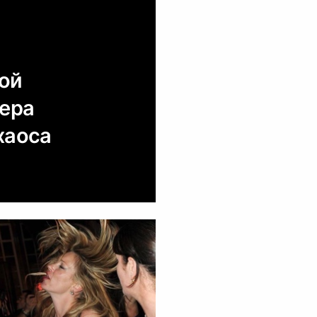
кой
фера
хаоса