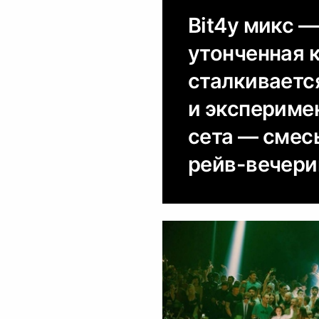
Вit4y микс —
утонченная к
сталкиваетс
и экспериме
сета — смес
рейв-вечери