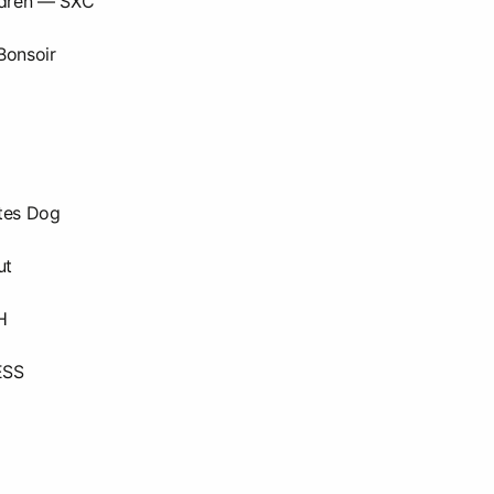
ldren — SXC
Bonsoir
ites Dog
ut
H
ESS