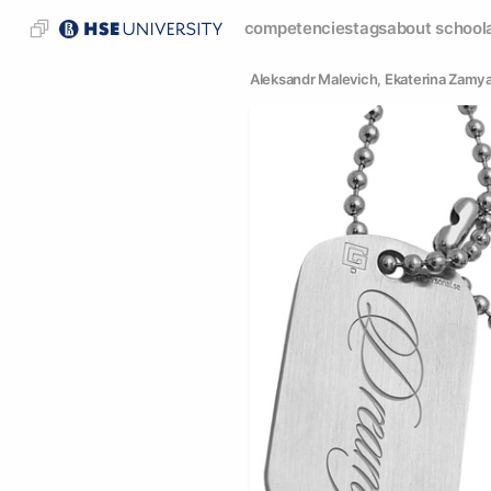
competencies
tags
about school
Aleksandr Malevich
, 
Ekaterina Zamya