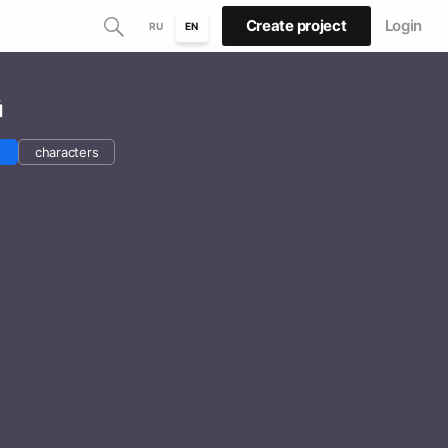
Create project
Login
RU
EN
й
!
characters