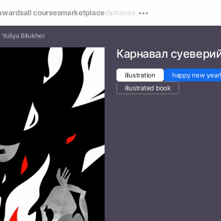
awards
all courses
marketplace
diplomas
Yuliya Bliukher
Карнавал суевери
illustration
happy new year
illustrated book