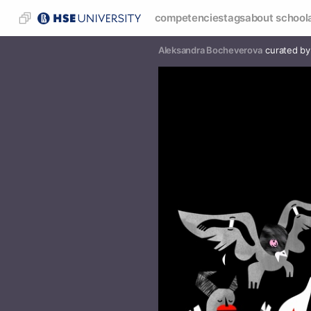
competencies
tags
about school
Aleksandra Bocheverova
curated by