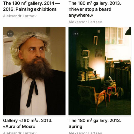
The 180 m² gallery. 2014 —
The 180 m² gallery. 2013.
2016. Painting exhibitions
«Never stop a beard
anywhere.»
Аleksandr Lartsev
Аleksandr Lartsev
Gallery «180 m²». 2013.
The 180 m² gallery. 2013.
«Aura of Moor»
Spring
Аleksandr Lartsev
Аleksandr Lartsev