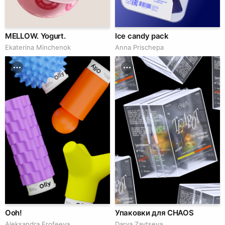
MELLOW. Yogurt.
Ice candy pack
Ekaterina Minchenok
Anna Prischepa
Ooh!
Упаковки для CHAOS
Aleksandra Erofeeva
Darya Zaytseva