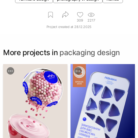
309
2217
Project created at
28.12.2025
More projects in
packaging design