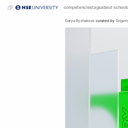
competencies
tags
about school
Darya Ryzhakova
curated by
Grigor