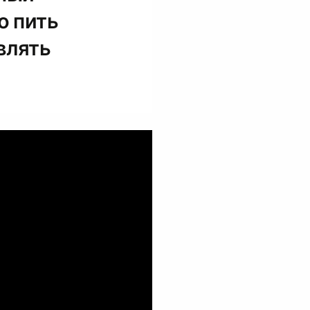
о пить
влять