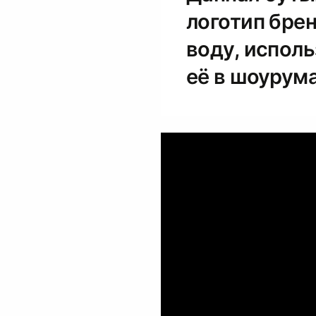
логотип брен
воду, исполь
её в шоурум