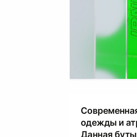
Современная
одежды и атр
Данная буты