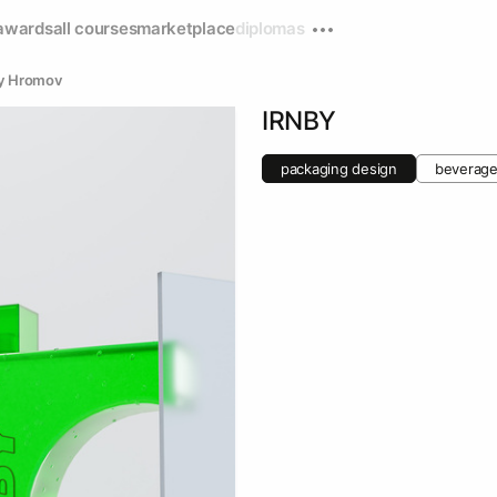
awards
all courses
marketplace
diplomas
iy Hromov
IRNBY
packaging design
beverage