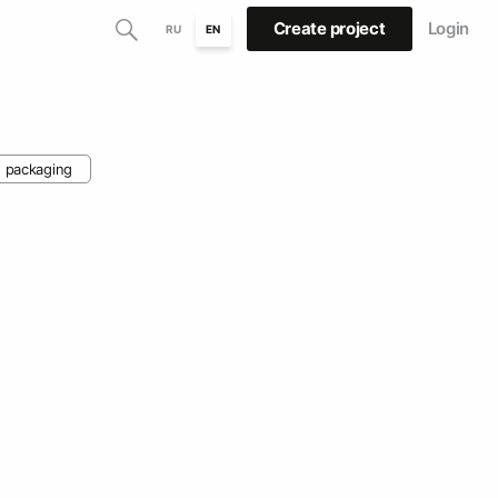
Create project
Login
RU
EN
 packaging