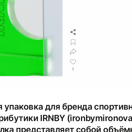
5
 упаковка для бренда спортив
ибутики IRNBY (ironbymironova
лка представляет собой объё