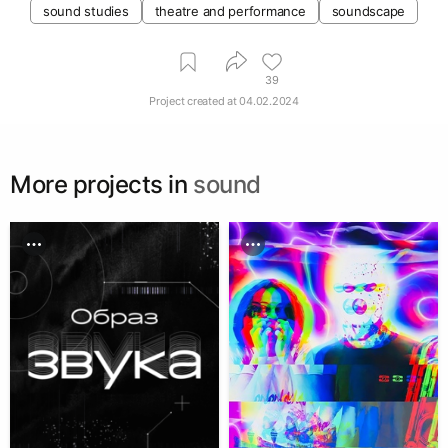
sound studies
theatre and performance
soundscape
39
Project created at
04.02.2024
More projects in
sound