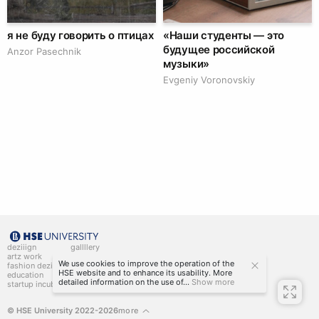
я не буду говорить о птицах
«Наши студенты — это
будущее российской
Anzor Pasechnik
музыки»
Evgeniy Voronovskiy
deziiign
gallllery
artz work
gallllery.art
We use cookies to improve the operation of the
fashion deziiign
kiiids.art
HSE website and to enhance its usability. More
education
detailed information on the use of...
Show more
startup incubator
© HSE University 2022-2026
more