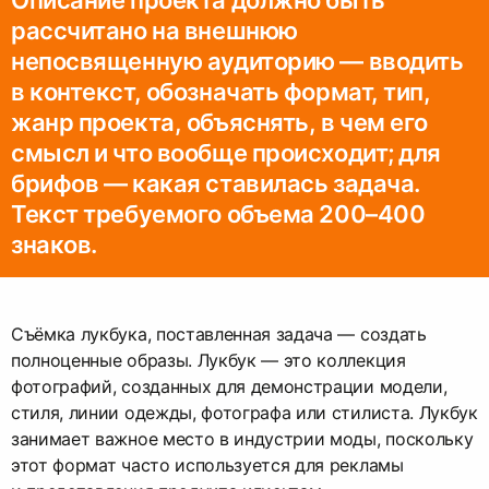
рассчитано на внешнюю
непосвященную аудиторию — вводить
в контекст, обозначать формат, тип,
жанр проекта, объяснять, в чем его
смысл и что вообще происходит; для
брифов — какая ставилась задача.
Текст требуемого объема 200–400
знаков.
Съёмка лукбука, поставленная задача — создать
полноценные образы. Лукбук — это коллекция
фотографий, созданных для демонстрации модели,
стиля, линии одежды, фотографа или стилиста. Лукбук
занимает важное место в индустрии моды, поскольку
этот формат часто используется для рекламы