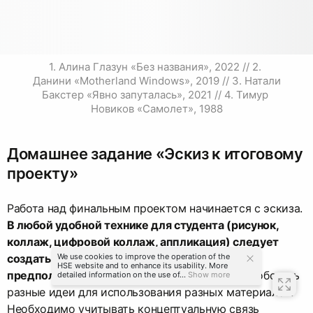
1. Алина Глазун «Без названия», 2022 // 2. 
Данини «Motherland Windows», 2019 // 3. Натали 
Бакстер «Явно запуталась», 2021 // 4. Тимур 
Новиков «Самолет», 1988
Домашнее задание «Эскиз к итоговому
проекту»
Работа над финальным проектом начинается с эскиза.
В любой удобной технике для студента (рисунок,
коллаж, цифровой коллаж, аппликация) следует
создать минимум 3 разных эскиза для трех
We use cookies to improve the operation of the
HSE website and to enhance its usability. More
предполагаемых объектов.
Желательно попробовать
detailed information on the use of...
Show more
разные идеи для использования разных материалов.
Необходимо учитывать концептуальную связь