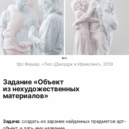
0
Урс Фишер, «Лео (Джордж и Ирмелин)», 2019
Задание «Объект
из нехудожественных
материалов»
Задача:
создать из заранее найденных предметов арт-
объект и дать ему название.