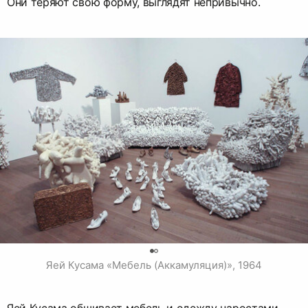
Они теряют свою форму, выглядят непривычно.
0
Яей Кусама «Мебель (Аккамуляция)», 1964
Яей Кусама обшивает мебель и одежду наростами