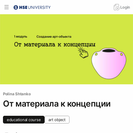
Login
Polina Shtanko
От материала к концепции
educational course
art object