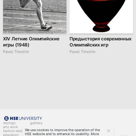
XIV Летние Олимпийские
Предыстория современных
игры (1948)
Олимпийских игр
Pavel Timohin
Pavel Timohin
deziiign
gallllery
artz work
gallllery.art
We use cookies to improve the operation of the
fashion deziiign
kiiids.art
HSE website and to enhance its usability. More
education