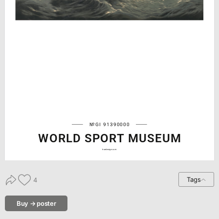
№GI 91390000
WORLD SPORT MUSEUM
hsedesign.com
Tags
4
Buy → poster