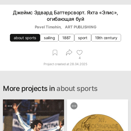
Джеймс Эдвард Баттерсворт. Яхта «Элис»,
огибающая буй
Pavel Timohin
, 
   ART PUBLISHING
about sports
sailing
1887
sport
19th century
4
Project created at
28.04.2025
More projects in
about sports