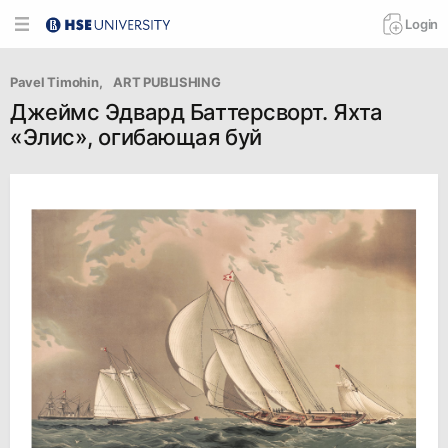
Login
Pavel Timohin
, 
   ART PUBLISHING
Джеймс Эдвард Баттерсворт. Яхта
«Элис», огибающая буй