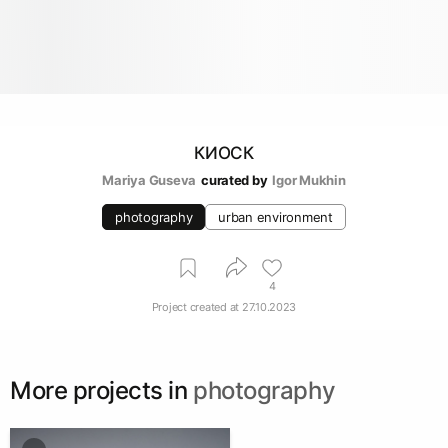
КИОСК
Mariya Guseva
curated by
Igor Mukhin
photography
urban environment
4
Project created at
27.10.2023
More projects in
photography