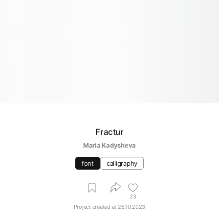
Fractur
Maria Kadysheva
font
calligraphy
23
Project created at
26.10.2023