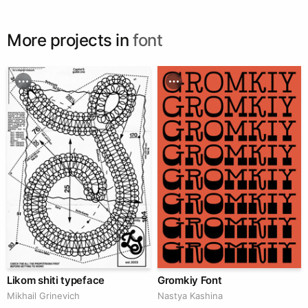
More projects in
font
Likom shiti typeface
Gromkiy Font
Mikhail Grinevich
Nastya Kashina