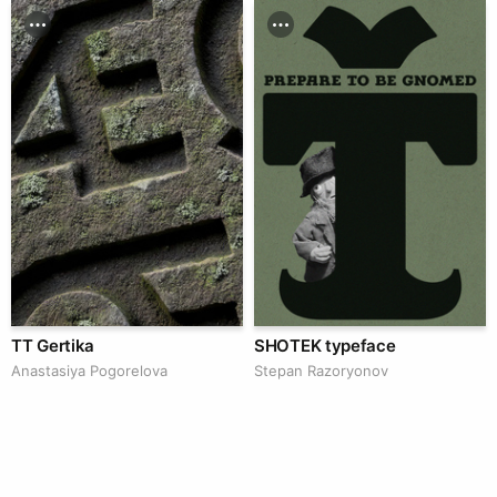
TT Gertika
SHOTEK typeface
Anastasiya Pogorelova
Stepan Razoryonov