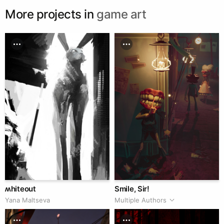
More projects in
game art
ʍhiteout
Smile, Sir!
Yana Maltseva
Multiple Authors