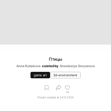
Птицы
Anna Rybakova
curated by
Anastasiya Goryunova
game art
3d-environment
14
Project created at
24.12.2024