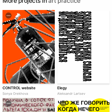
More projects in
art practice
CONTROL website
Elegy
Sonya Orekhova
Аleksandr Lartsev