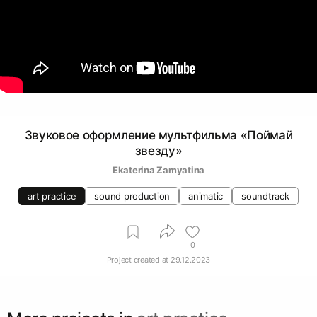
Звуковое оформление мультфильма «Поймай
звезду»
Ekaterina Zamyatina
art practice
sound production
animatic
soundtrack
0
Project created at
29.12.2023