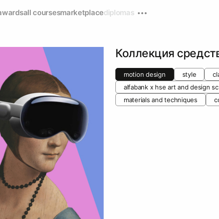
awards
all courses
marketplace
diplomas
Коллекция средст
motion design
style
cl
alfabank х hse art and design s
materials and techniques
c