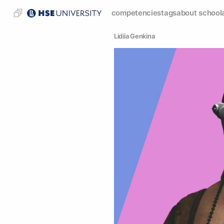
competencies
tags
about school
Lidiia Genkina