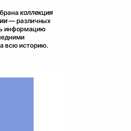
обрана
коллекция
ии
— различных
ть информацию
ледними
а всю историю.