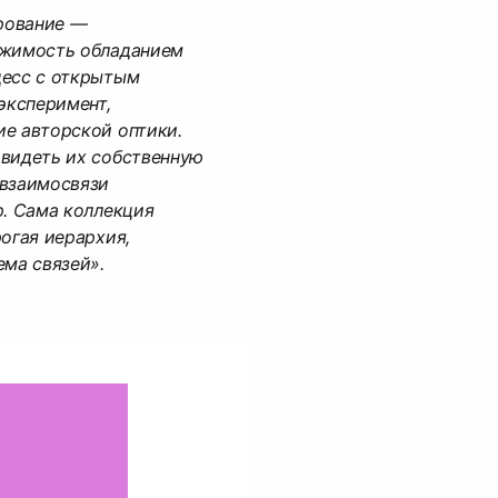
рование —
ржимость обладанием
цесс с открытым
эксперимент,
е авторской оптики.
 видеть их собственную
 взаимосвязи
р. Сама коллекция
рогая иерархия,
ема связей».