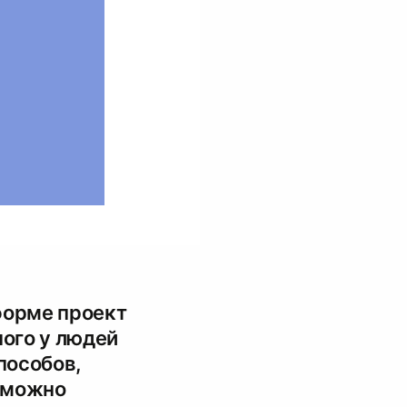
форме проект
ного у людей
способов,
 можно