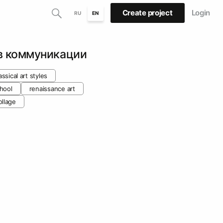
Create project
Login
RU
EN
в коммуникации
assical art styles
chool
renaissance art
ollage