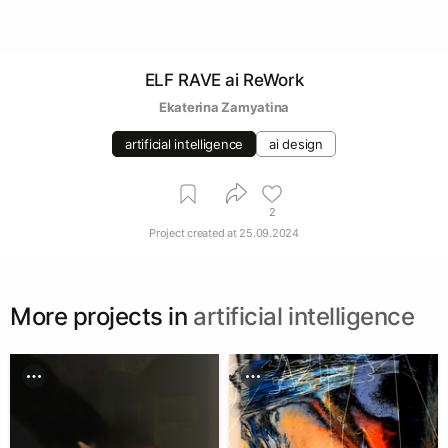
ELF RAVE ai ReWork
Ekaterina Zamyatina
artificial intelligence
ai design
2
Project created at
25.09.2024
More projects in
artificial intelligence