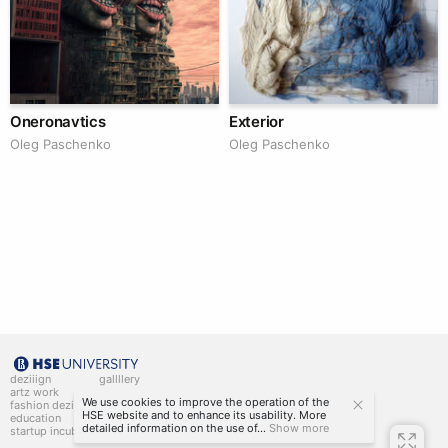
Oneronavtics
Exterior
Oleg Paschenko
Oleg Paschenko
deziiign
gallllery
artz work
gallllery.art
We use cookies to improve the operation of the
fashion deziiign
kiiids.art
HSE website and to enhance its usability. More
education
detailed information on the use of...
Show more
startup incubator