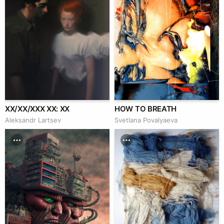
XX/XX/XXX XX: XX
HOW TO BREATH
Аleksandr Lartsev
Svetlana Povalyaeva