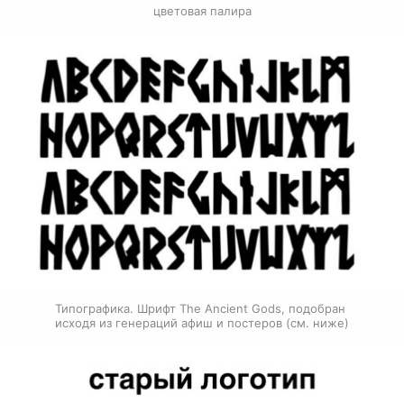
цветовая палира
Типографика. Шрифт The Ancient Gods, подобран 
исходя из генераций афиш и постеров (см. ниже)