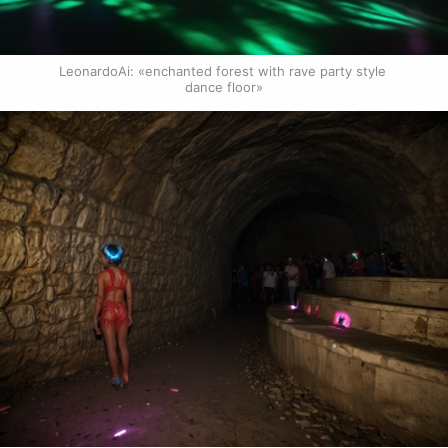
LeonardoAi: «enchanted forest with rave party style 
dance floor»