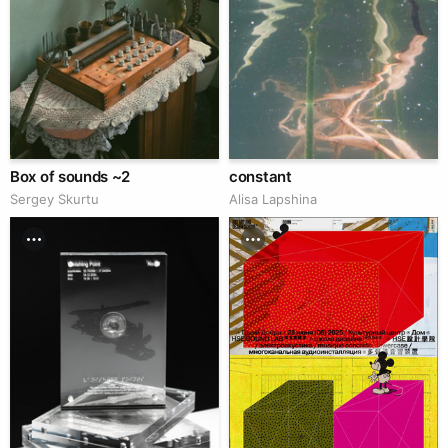
Box of sounds ~2
constant
Sergey Skurtu
Аlisa Lapshina