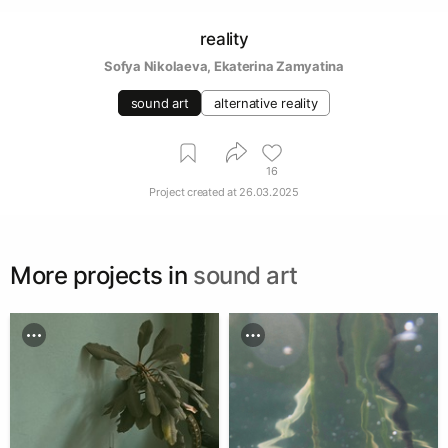
reality
Sofya Nikolaeva
, 
Ekaterina Zamyatina
sound art
alternative reality
16
Project created at
26.03.2025
More projects in
sound art