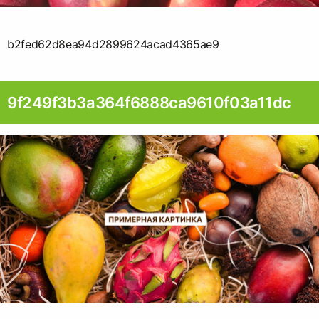
b2fed62d8ea94d2899624acad4365ae9
9f249f3b3a364f6888ca9610f03a11dc