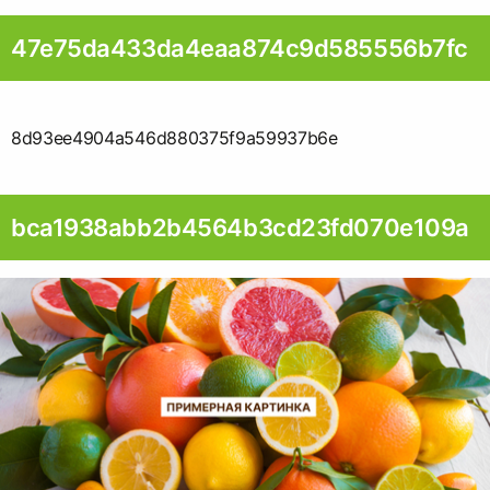
47e75da433da4eaa874c9d585556b7fc
8d93ee4904a546d880375f9a59937b6e
bca1938abb2b4564b3cd23fd070e109a