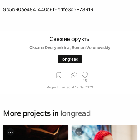
9b5b90ae4841440c9f6edfe3c5873919
Свежие фрукты
Oksana Dvoryankina
, 
Roman Voronovskiy
longread
15
Project created at
12.09.2023
More projects in
longread