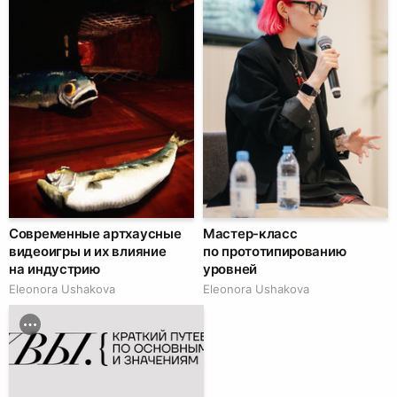
Современные артхаусные
Мастер-класс
видеоигры и их влияние
по прототипированию
на индустрию
уровней
Eleonora Ushakova
Eleonora Ushakova