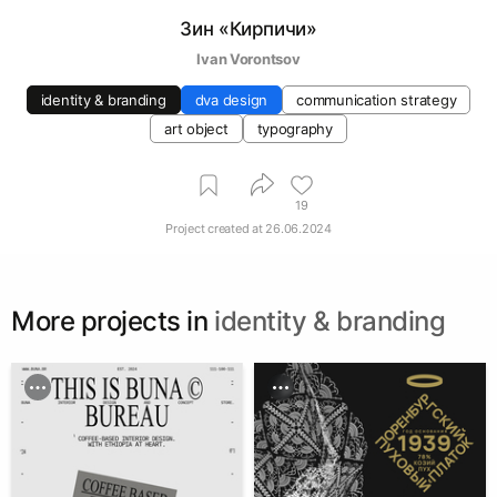
Зин «Кирпичи»
Ivan Vorontsov
identity & branding
dva design
communication strategy
art object
typography
19
Project created at
26.06.2024
More projects in
identity & branding