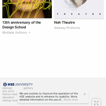
13th anniversary of the
Noh Theatre
Design School
Aleksey Prohorov
Multiple Authors
deziiign
gallllery
artz work
gallllery.art
We use cookies to improve the operation of the
fashion deziiign
kiiids.art
HSE website and to enhance its usability. More
education
detailed information on the use of...
Show more
startup incubator