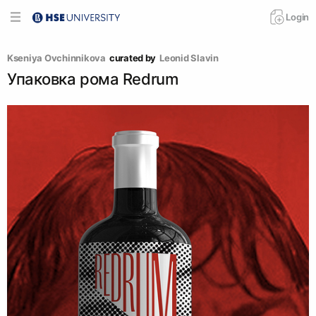
Login
Kseniya Ovchinnikova
curated by
Leonid Slavin
Упаковка рома Redrum