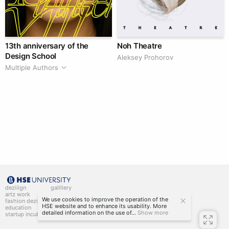
13th anniversary of the
Noh Theatre
Design School
Aleksey Prohorov
Multiple Authors
deziiign
gallllery
artz work
gallllery.art
We use cookies to improve the operation of the
fashion deziiign
kiiids.art
HSE website and to enhance its usability. More
education
detailed information on the use of...
Show more
startup incubator