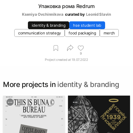
Упаковка рома Redrum
Kseniya Ovchinnikova
curated by
Leonid Slavin
identity & branding
hse student lab
communication strategy
food packaging
merch
9
Project created at
19.07.2022
More projects in
identity & branding