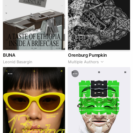
BUNA
Orenburg Pumpkin
Leonid Basargin
Multiple Authors