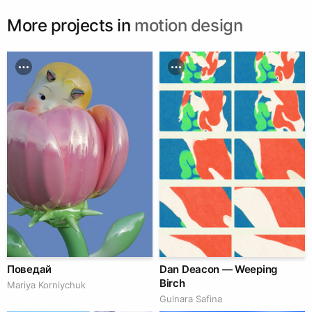
More projects in
motion design
Поведай
Dan Deacon — Weeping
Birch
Mariya Korniychuk
Gulnara Safina