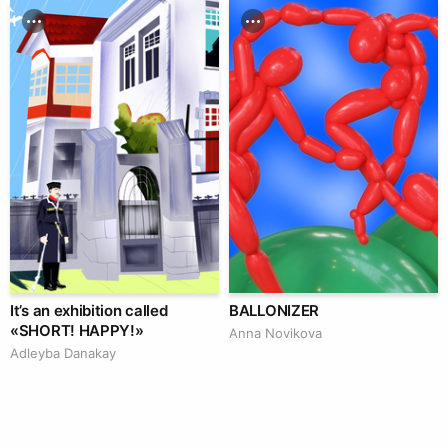
It’s an exhibition called
BALLONIZER
«SHORT! HAPPY!»
Аnna Novikova
Adleyba Danakay