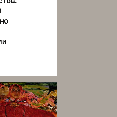
стов.
й
нно
ии