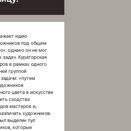
ражает идею
дожников под общим
о», однако он не мог
 задач. Кураторская
ров в рамках одного
чей группой
задачи: «путем
художников
ного цвета в искусстве
вить сходства
дов мастеров и,
 различать художников.
был выделен пул
иков, которые