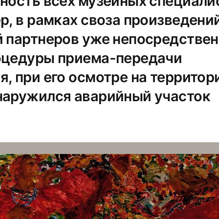
нность всех музейных специали
р, в рамках своза произведени
й партнеров уже непосредстве
оцедуры приема-передачи
, при его осмотре на территор
наружился аварийный участок