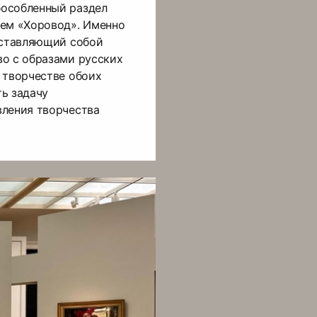
особленный раздел
ием «Хоровод». Именно
дставляющий собой
во с образами русских
 творчестве обоих
ь задачу
вления творчества