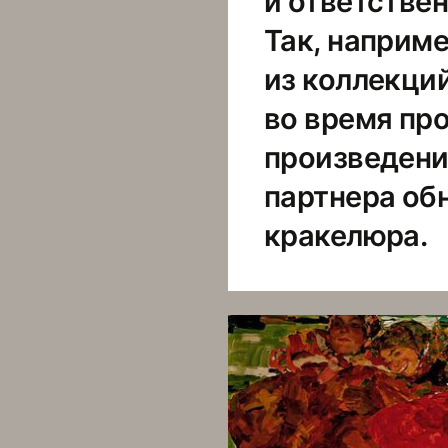
и ответстве
Так, наприме
из коллекци
во время пр
произведения
партнера об
кракелюра.