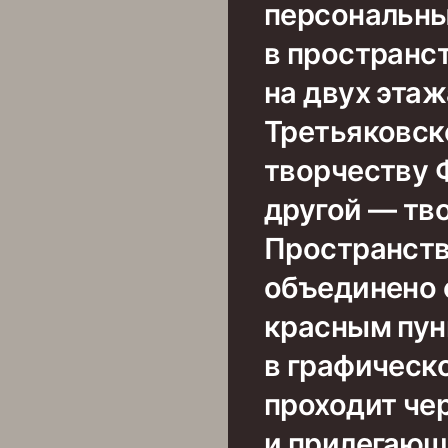
персональны
в пространс
на двух эта
Третьяковск
творчеству 
другой — тв
Пространств
объединено
красным пун
в графическ
проходит чер
и прилегающ