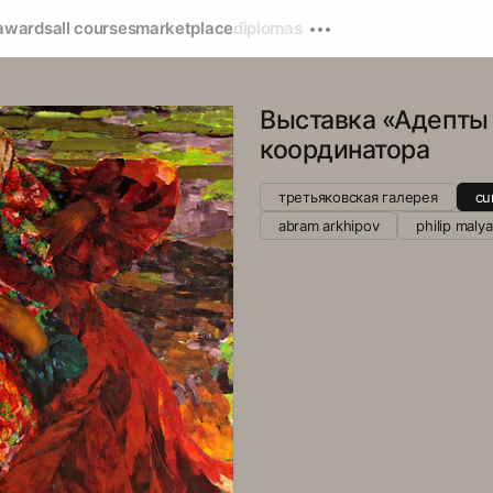
awards
all courses
marketplace
diplomas
Выставка «Адепты 
координатора
третьяковская галерея
cu
abram arkhipov
philip malya