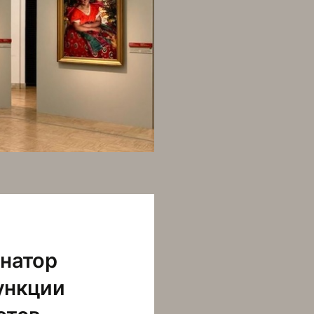
инатор
ункции