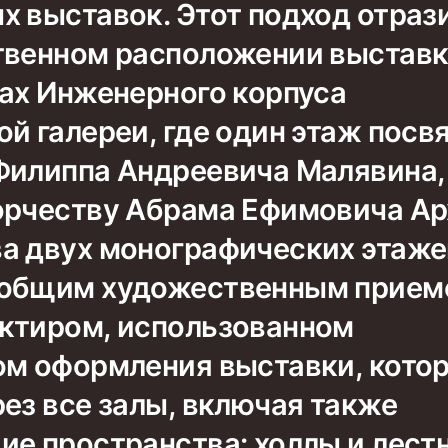
х выставок. Этот подход отраз
твенном расположении выстав
жах Инженерного корпуса
ой галереи, где один этаж пос
Филиппа Андреевича Малявина,
орчеству Абрама Ефимовича Ар
а двух монографических этаже
 общим художественным прие
ктиром, использованном
ом оформления выставки, кото
ез все залы, включая также
ие пространства: холлы и лест