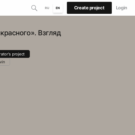
Create project
Login
RU
EN
красного». Взгляд
rator's project
vin