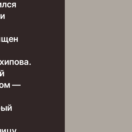
ился
ки
вящен
хипова.
й
мом —
рый
ницу.