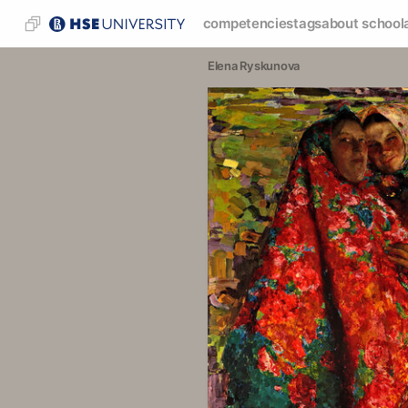
competencies
tags
about school
Elena Ryskunova