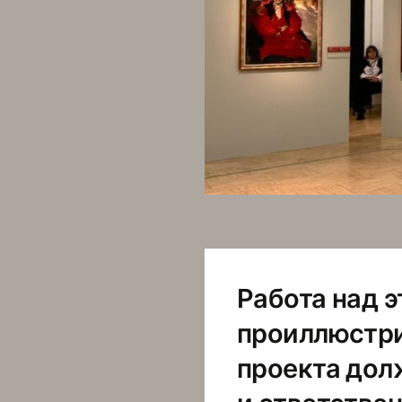
Работа над 
проиллюстри
проекта дол