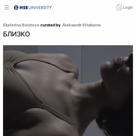
Login
Ekaterina Bolotova
curated by
Аleksandr SHaburov
БЛИЗКО