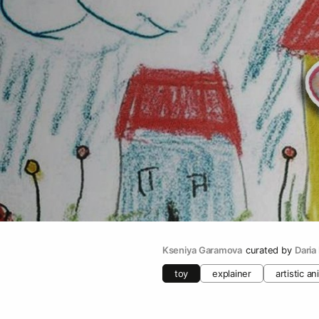
Kseniya Garamova
curated by
Daria
toy
explainer
artistic a