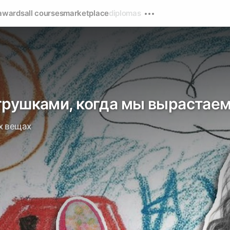
awards
all courses
marketplace
diplomas
игрушками, когда мы вырастае
х вещах