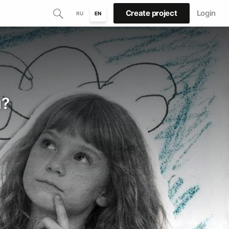
Create project
Login
RU
EN
м?