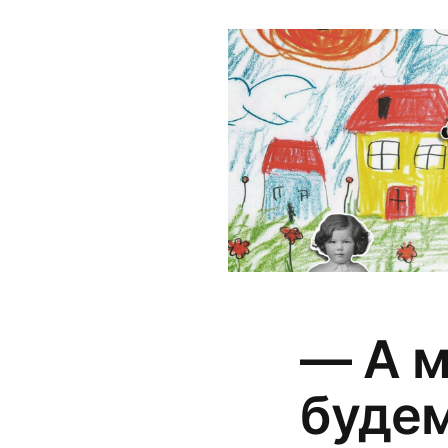
— А м
буде