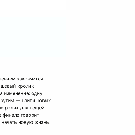
слением закончится
юшевый кролик
 а изменение: одну
другим — найти новых
ые роли» для вещей —
в финале говорит
 начать новую жизнь.