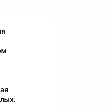
ия
ом
лая
слых.