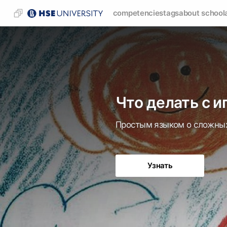
competencies
tags
about school
Что делать с 
Простым языком о сложны
Узнать