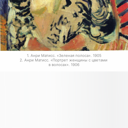
1. Анри Матисс. «Зеленая полоса». 1905

2. Анри Матисс. «Портрет женщины с цветами 
в волосах». 1906