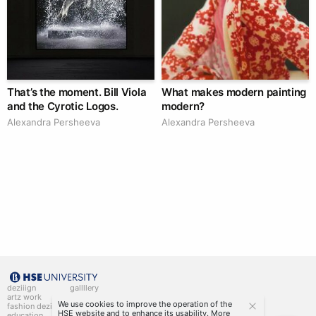
That’s the moment. Bill Viola
What makes modern painting
and the Cyrotic Logos.
modern?
Alexandra Persheeva
Alexandra Persheeva
deziiign
gallllery
artz work
gallllery.art
We use cookies to improve the operation of the
fashion deziiign
kiiids.art
HSE website and to enhance its usability. More
education