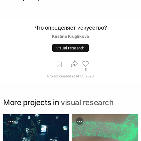
Что определяет искусство?
Kristina Kruglikova
visual research
5
Project created at
14.05.2026
More projects in
visual research