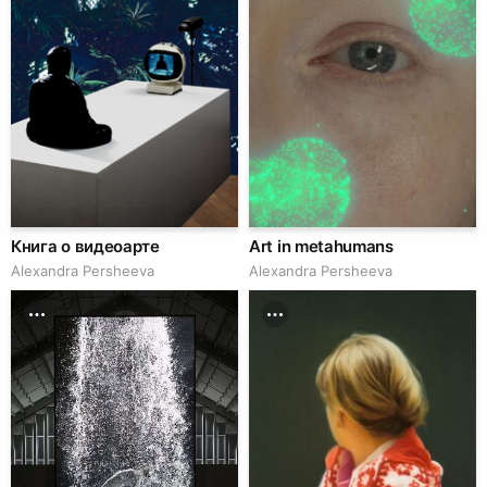
Книга о видеоарте
Art in metahumans
Alexandra Persheeva
Alexandra Persheeva