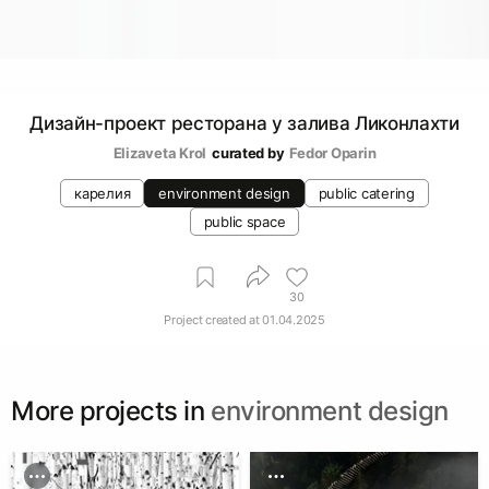
Дизайн-проект ресторана у залива Ликонлахти
Elizaveta Krol
curated by
Fedor Oparin
карелия
environment design
public catering
public space
30
Project created at
01.04.2025
More projects in
environment design