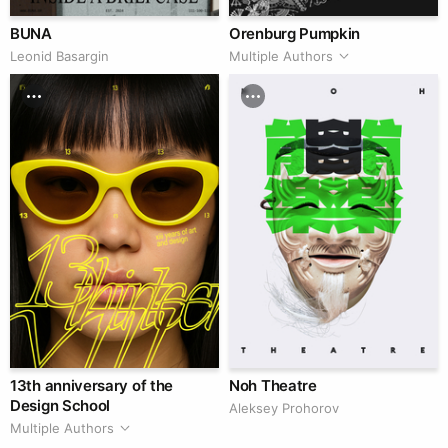
BUNA
Orenburg Pumpkin
Leonid Basargin
Multiple Authors
13th anniversary of the
Noh Theatre
Design School
Aleksey Prohorov
Multiple Authors