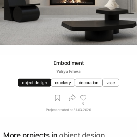
Embodiment
Yuliya Ivleva
object design
crockery
decoration
vase
6
Project created at
31.03.2026
More projects in
object design