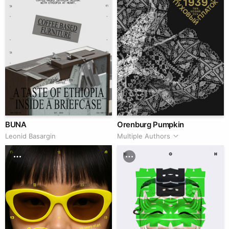
BUNA
Orenburg Pumpkin
Leonid Basargin
Multiple Authors