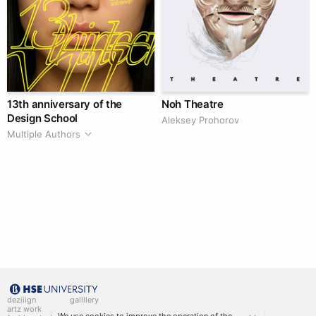
13th anniversary of the
Noh Theatre
Design School
Aleksey Prohorov
Multiple Authors
deziiign
gallllery
artz work
gallllery.art