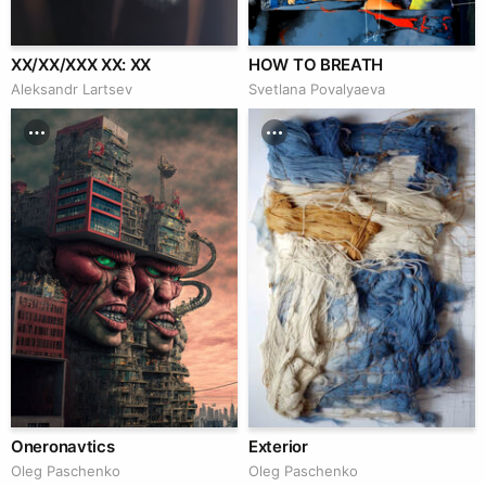
XX/XX/XXX XX: XX
HOW TO BREATH
Аleksandr Lartsev
Svetlana Povalyaeva
Oneronavtics
Exterior
Oleg Paschenko
Oleg Paschenko