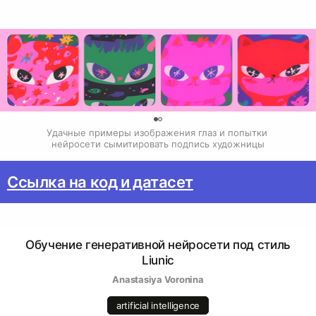
0
Удачные примеры изображения глаз и попытки 
нейросети сымитировать подпись художницы
Ссылка на код и датасет
Обучение генеративной нейросети под стиль
Liuniс
Anastasiya Voronina
artificial intelligence