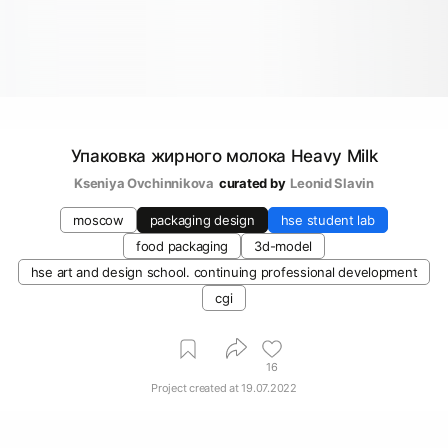
Упаковка жирного молока Heavy Milk
Kseniya Ovchinnikova
curated by
Leonid Slavin
moscow
packaging design
hse student lab
food packaging
3d-model
hse art and design school. continuing professional development
cgi
16
Project created at
19.07.2022