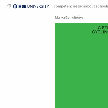
competencies
tags
about school
Mariya Dymchenko