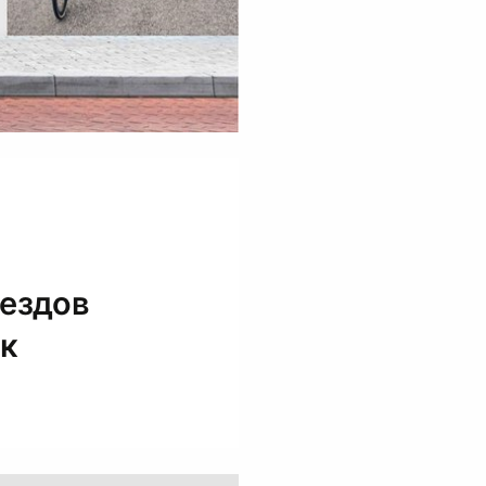
аездов
ок