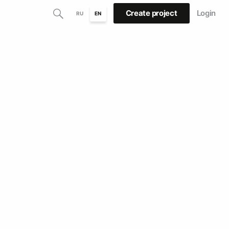
Create project
Login
RU
EN