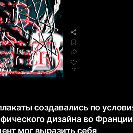
17
плакаты создавались по услов
афического дизайна во Франции
ент мог выразить себя