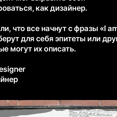
оваться, как дизайнер.
и, что все начнут с фразы «I a
ерут для себя эпитеты или дру
ые могут их описать.
designer
айнер