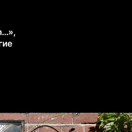
m…»,
гие