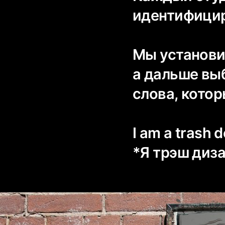
идентифицир
Мы установил
а дальше выб
слова, котор
I am a trash 
*Я трэш диз