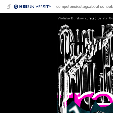
competencies
tags
about school
Vladislav Burakov
curated by
Yuri Gu