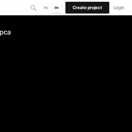
Create project
Login
RU
EN
рса