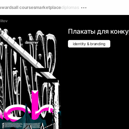
awards
all courses
marketplace
diplomas
litov
Плакаты для конку
identity & branding