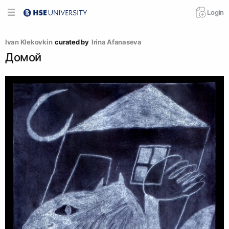
Login
Ivan Klekovkin
curated by
Irina Afanaseva
Домой