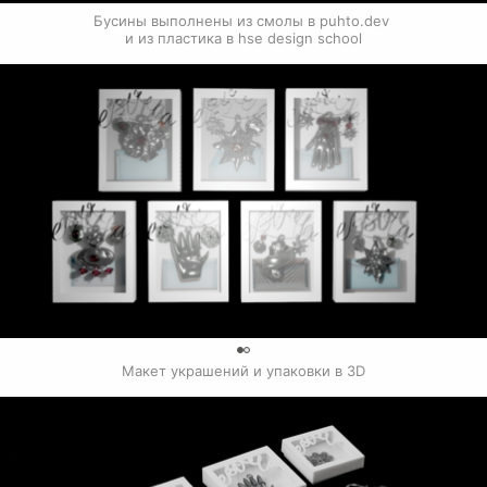
Бусины выполнены из смолы в puhto.dev 
и из пластика в hse design school
0
Макет украшений и упаковки в 3D