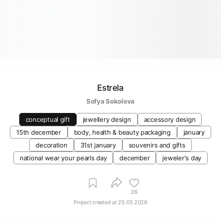
Estrela
Sofya Sokolova
conceptual gift
jewellery design
accessory design
15th december
body, health & beauty packaging
january
decoration
31st january
souvenirs and gifts
national wear your pearls dаy
december
jeweler's day
26
Project created at
25.03.2026