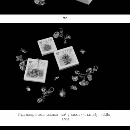
0
3 размера реализованной упаковки: small, middle, 
large